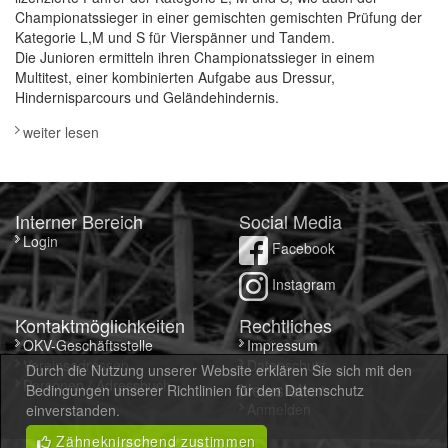
Championatssieger in einer gemischten gemischten Prüfung der
Kategorie L,M und S für Vierspänner und Tandem.
Die Junioren ermitteln ihren Championatssieger in einem
Multitest, einer kombinierten Aufgabe aus Dressur,
Hindernisparcours und Geländehindernis.
weiter lesen
Interner Bereich
Social Media
Login
Facebook
Instagram
Kontaktmöglichkeiten
Rechtliches
OKV-Geschäftsstelle
Impressum
Vereinsadressen
Datenschutz
Durch die Nutzung unserer Website erklären Sie sich mit den
Personen / Adressbuch
Newsletter
Bedingungen unserer Richtlinien für den Datenschutz
Anmelden
einverstanden.
Zähneknirschend zustimmen