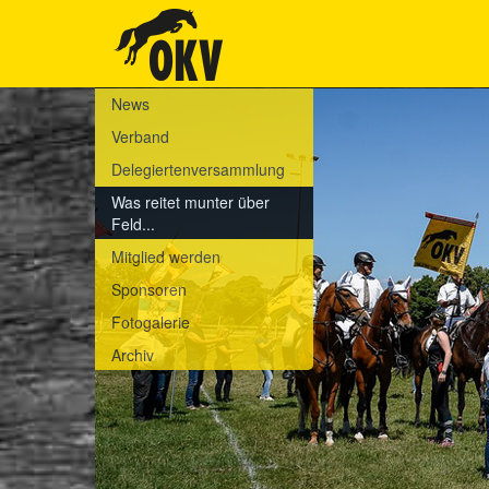
News
Verband
Delegiertenversammlung
Was reitet munter über
Feld...
Mitglied werden
Sponsoren
Fotogalerie
Archiv